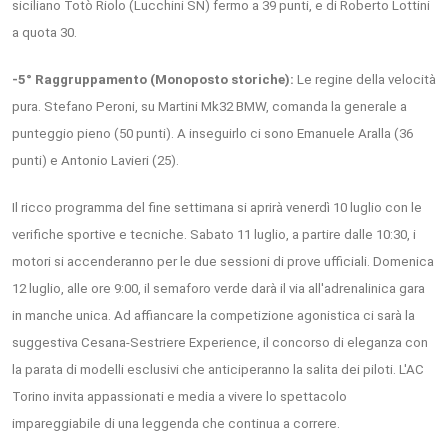
siciliano Totò Riolo (Lucchini SN) fermo a 39 punti, e di Roberto Lottini
a quota 30.
-5° Raggruppamento (Monoposto storiche):
Le regine della velocità
pura. Stefano Peroni, su Martini Mk32 BMW, comanda la generale a
punteggio pieno (50 punti). A inseguirlo ci sono Emanuele Aralla (36
punti) e Antonio Lavieri (25).
Il ricco programma del fine settimana si aprirà venerdì 10 luglio con le
verifiche sportive e tecniche. Sabato 11 luglio, a partire dalle 10:30, i
motori si accenderanno per le due sessioni di prove ufficiali. Domenica
12 luglio, alle ore 9:00, il semaforo verde darà il via all'adrenalinica gara
in manche unica. Ad affiancare la competizione agonistica ci sarà la
suggestiva Cesana-Sestriere Experience, il concorso di eleganza con
la parata di modelli esclusivi che anticiperanno la salita dei piloti. L'AC
Torino invita appassionati e media a vivere lo spettacolo
impareggiabile di una leggenda che continua a correre.