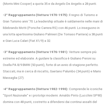
(Morris Mini Cooper) a quota 35 e da Angelo De Angelis a 28 punti.
-2° Raggruppamento (Vetture 1970-1975):
Il regno di Turismo e
Gran Turismo anni '70. La leadership attuale è saldamente nelle mani di
Ildebrando Motti (Porsche Carrera RS) con 46 punti. Lo inseguono in
una lotta apertissima Giuliano Palmieri (De Tomaso Pantera) a 38 punti
e Gian Luca Calari (Fiat X1/9) a 32.
-3° Raggruppamento (Vetture 1976-1981):
Vetture sempre più
estreme ed elaborate. A guidare la classifica è Giuliano Peroni su
Osella PA 8/9 BMW (50 punti), forte di un avvio di stagione perfetto.
Staccati, ma in cerca di riscatto, Gaetano Palumbo (34 punti) e Mario
Massaglia (27).
-4° Raggruppamento (Vetture 1982-1990):
Comprende le iconiche
"Sport Nazionale" e i prototipi moderni. Arnaldo Pinto (Lucchini SP90)
domina con 48 punti, costretto a difendersi dai continui assalti del