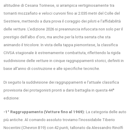
altitudine di Cesana Torinese, si arrampica vertiginosamente tra
tornanti mozzafiato e veloci curvoni fino ai 2.035 metri del Colle del
Sestriere, mettendo a dura prova il coraggio dei piloti e l'affidabilità
delle vetture. L'edizione 2026 si preannuncia infuocata non solo per il
prestigio dell'albo d'oro, ma anche per la lotta serrata che sta
animando il tricolore. In vista della tappa piemontese, la classifica
CIVSA stagionale è estremamente combattuta, riflettendo la rigida
suddivisione delle vetture in cinque raggruppamenti storici, definiti in
base all'anno di costruzione e alle specifiche tecniche.
Di seguito la suddivisione dei raggruppamenti e l'attuale classifica
provvisoria dei protagonisti pronti a darsi battaglia in questa 44ª
edizione:
-1° Raggruppamento (Vetture fino al 1969):
La categoria delle auto
più antiche. Al comando assoluto troviamo l'inossidabile Tiberio
Nocentini (Chevron B19) con 42 punti, tallonato da Alessandro Rinolfi