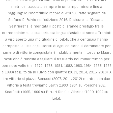
ha permesso a grandi campioni di percorrere i 10 km e 400
metri del tracciato sempre in un tempo minore fino a
raggiungere l’incredibile record di 4’30”06 fatto segnare da
Stefano Di Fulvio nell’edizione 2016. Di sicuro, la “Cesana-
Sestriere” si è meritata il posto di grande prestigio tra le
cronoscalate: sulla sua tortuosa lingua d’asfalto si sono affrontati
a viso aperto una moltitudine di piloti, che a centinaia hanno
composto la lista degli iscritti di ogni edizione. Il dominatore per
numero di vittorie conquistate è indubbiamente il toscano Mauro
Nesti che è riuscito a tagliare il traguardo nel minor tempo per
ben nove volte (nel 1972, 1973, 1981, 1982, 1983, 1984, 1986, 1988
e 1989) seguito da Di Fulvio con quattro (2013, 2014, 2015, 2016). A
tre vittorie si piazza Bonucci (2007, 2011, 2012) mentre con due
vittorie a testa troviamo Barth (1963, 1964 su Porsche 908),
Scarfiotti (1965, 1966 su Ferrari Dino) e Vilarino (1990, 1992 su
Lola).