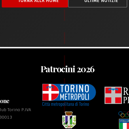
TORNA ALLA HOME
ULTIME NOTIZIE
Patrocini 2026
ione
ub Torino P.IVA
530013