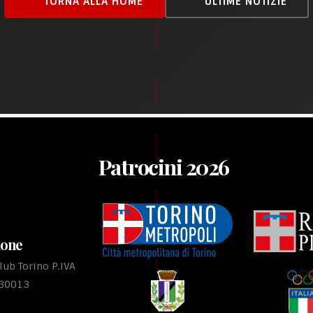
TORNA ALLA HOME
ULTIME NOTIZIE
Patrocini 2026
ione
ub Torino P.IVA
530013