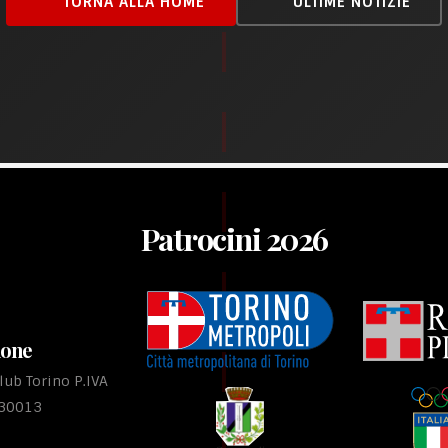
TORNA ALLA HOME
ULTIME NOTIZIE
Patrocini 2026
ione
ub Torino P.IVA
530013