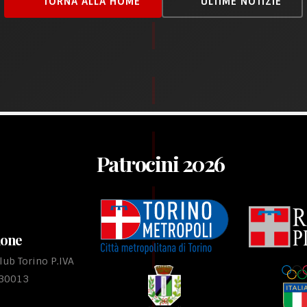
TORNA ALLA HOME
ULTIME NOTIZIE
Patrocini 2026
ione
ub Torino P.IVA
530013