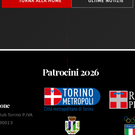
TORNA ALLA HOME
ULTIME NOTIZIE
Patrocini 2026
ione
ub Torino P.IVA
530013