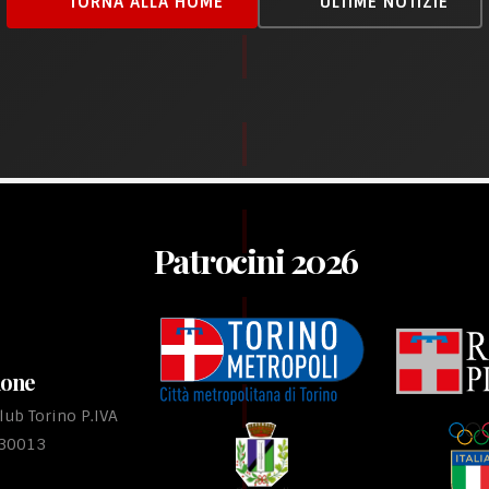
TORNA ALLA HOME
ULTIME NOTIZIE
Patrocini 2026
ione
ub Torino P.IVA
530013