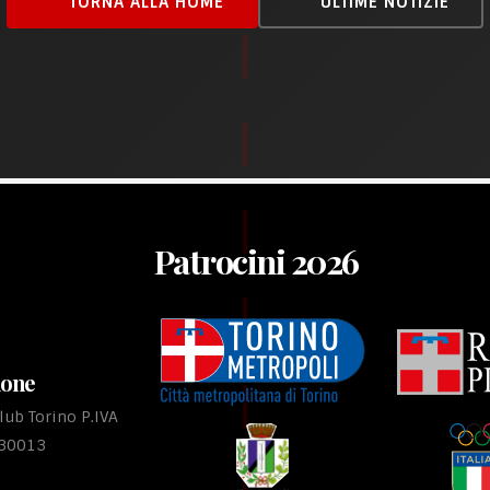
TORNA ALLA HOME
ULTIME NOTIZIE
Patrocini 2026
ione
ub Torino P.IVA
530013