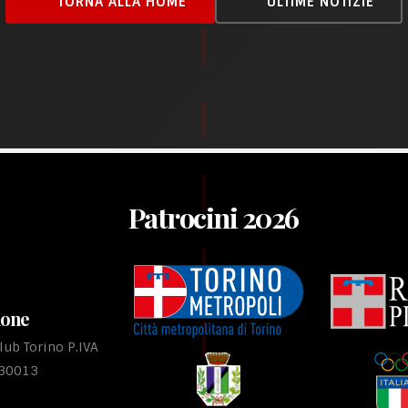
TORNA ALLA HOME
ULTIME NOTIZIE
Patrocini 2026
ione
ub Torino P.IVA
530013