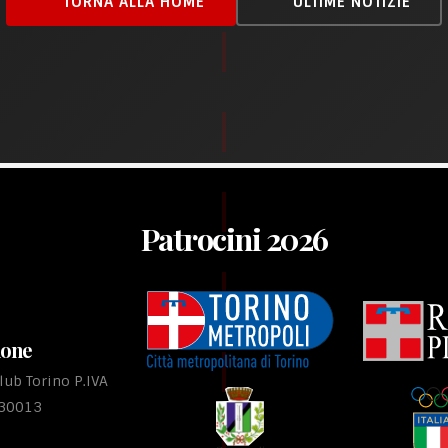
TORNA ALLA HOME
ULTIME NOTIZIE
Patrocini 2026
ione
ub Torino P.IVA
530013