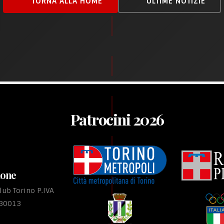
TORNA ALLA HOME
ULTIME NOTIZIE
Patrocini 2026
ione
ub Torino P.IVA
530013