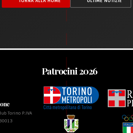
TORNA ALLA HOME
ULTIME NOTIZIE
Patrocini 2026
ione
ub Torino P.IVA
530013