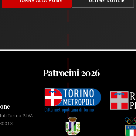
TORNA ALLA HOME
ULTIME NOTIZIE
Patrocini 2026
ione
ub Torino P.IVA
530013