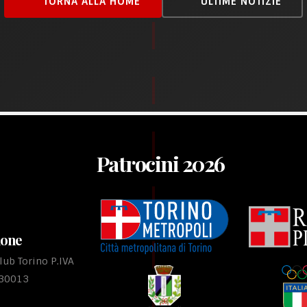
TORNA ALLA HOME
ULTIME NOTIZIE
Patrocini 2026
ione
ub Torino P.IVA
530013