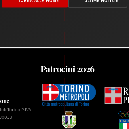
TORNA ALLA HOME
ULTIME NOTIZIE
Patrocini 2026
ione
ub Torino P.IVA
530013